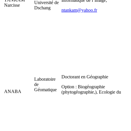
Informatique de l’Image,
Université de
Narcisse
Dschang
ntankam@yahoo.fr
Doctorant en Géographie
Laboratoire
de
Option : Biogéographie
Géomatique
ANABA
(phytogéographie,), Ecologie du
BANIMB
paysage.
FALSH
Robert
Christian
Tél. 99 19 61 03
Université de
Ngaoundéré
Courriel :
anababanimb@rocketmail.