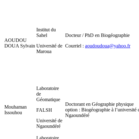
Institut du
Sahel
Docteur / PhD en Biogéographie
AOUDOU
DOUA Sylvain
Université de
Courriel :
aoudoudoua@yahoo.fr
Maroua
Laboratoire
de
Géomatique
Doctorant en Géographie physique
Mouhaman
option : Biogéographie à l’université 
FALSH
Issouhou
Ngaoundéré
Université de
Ngaoundéré
Laboratoire