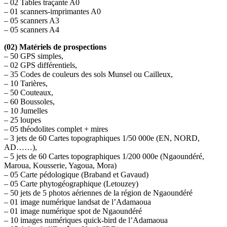
– 02 Tables traçante A0
– 01 scanners-imprimantes A0
– 05 scanners A3
– 05 scanners A4
(02) Matériels de prospections
– 50 GPS simples,
– 02 GPS différentiels,
– 35 Codes de couleurs des sols Munsel ou Cailleux,
– 10 Tarières,
– 50 Couteaux,
– 60 Boussoles,
– 10 Jumelles
– 25 loupes
– 05 théodolites complet + mires
– 3 jets de 60 Cartes topographiques 1/50 000e (EN, NORD,
AD……),
– 5 jets de 60 Cartes topographiques 1/200 000e (Ngaoundéré,
Maroua, Kousserie, Yagoua, Mora)
– 05 Carte pédologique (Braband et Gavaud)
– 05 Carte phytogéographique (Letouzey)
– 50 jets de 5 photos aériennes de la région de Ngaoundéré
– 01 image numérique landsat de l’Adamaoua
– 01 image numérique spot de Ngaoundéré
– 10 images numériques quick-bird de l’Adamaoua