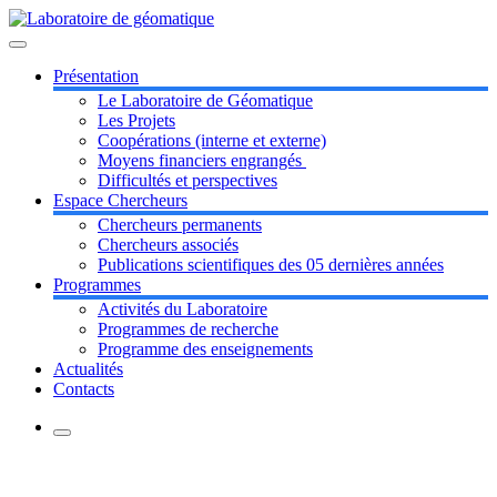
Skip
to
content
Présentation
Le Laboratoire de Géomatique
Les Projets
Coopérations (interne et externe)
Moyens financiers engrangés
Difficultés et perspectives
Espace Chercheurs
Chercheurs permanents
Chercheurs associés
Publications scientifiques des 05 dernières années
Programmes
Activités du Laboratoire
Programmes de recherche
Programme des enseignements
Actualités
Contacts
Difficultés et perspectives